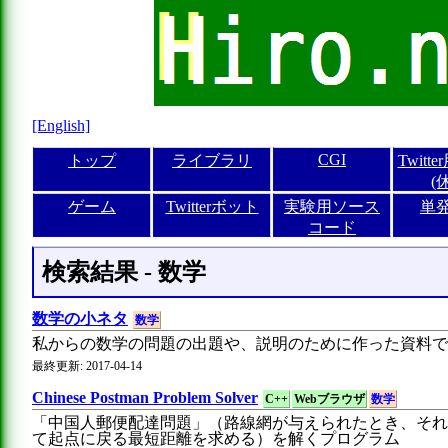
[English]
CGI
トップ
ライブラリ
Twitt
(
ゲーム
Twitterボット
実験用ソース
単
コード
検索結果 -
数学
数学の小ネタ
数学
私からの数学の問題の出題や、説明のために作った資料で
最終更新: 2017-04-14
Chinese Postman Problem Solver
C++
Webブラウザ
数学
「中国人郵便配達問題」（路線網が与えられたとき、それ
て起点に戻る最短距離を求める）を解くプログラム