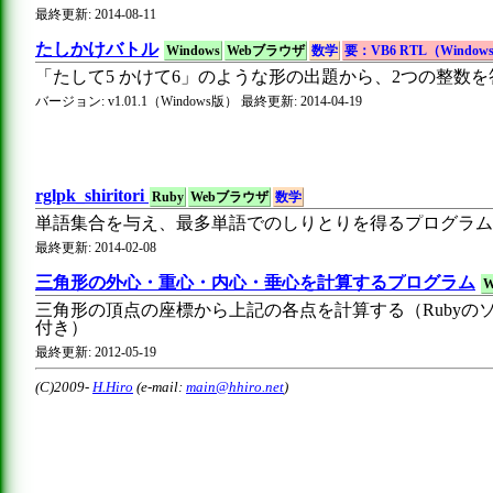
最終更新: 2014-08-11
たしかけバトル
Windows
Webブラウザ
数学
要：VB6 RTL（Window
「たして5 かけて6」のような形の出題から、2つの整数
バージョン: v1.01.1（Windows版） 最終更新: 2014-04-19
rglpk_shiritori
Ruby
Webブラウザ
数学
単語集合を与え、最多単語でのしりとりを得るプログラム
最終更新: 2014-02-08
三角形の外心・重心・内心・垂心を計算するプログラム
三角形の頂点の座標から上記の各点を計算する（Rubyの
付き）
最終更新: 2012-05-19
(C)2009-
H.Hiro
(e-mail:
main@hhiro.net
)