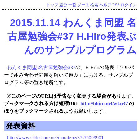
トップ
差分
一覧
ソース
検索
ヘルプ
RSS
ログイン
2015.11.14 わんくま同盟 名
古屋勉強会#37 H.Hiro発表ぶ
んのサンプルプログラム
わんくま同盟 名古屋勉強会#37
の、H.Hiroの発表「ソルバ
ーで組み合わせ問題を解いて遊ぶ」における、サンプルプ
ログラム等の置き場所です。
※
このページのURLは予告なく変更する場合があります。
ブックマークされる方は短縮URL
http://hhiro.net/wkn37
の
ほうをブックマークされるようお願いします。
発表資料
http://www.slideshare.net/maraigue/37-55099901